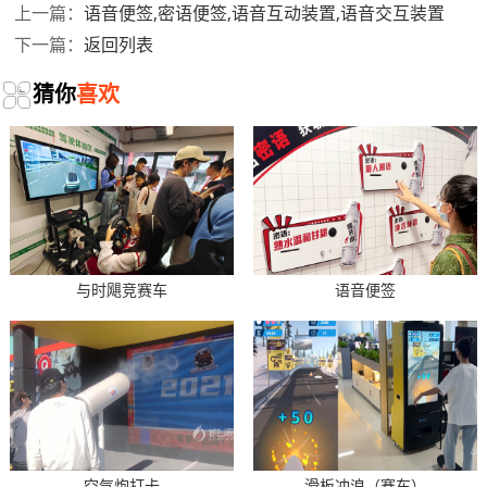
语音便签,密语便签,语音互动装置,语音交互装置
上一篇：
返回列表
下一篇：
猜你
喜欢
与时飓竞赛车
语音便签
空气炮打卡
滑板冲浪（赛车）