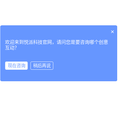
电竞游戏快闪创意互动装置
×
欢迎来到悦派科技官网，请问您是要咨询哪个创意
互动？
现在咨询
稍后再说
在线咨询
拨打电话
开学季校园创意互动装置