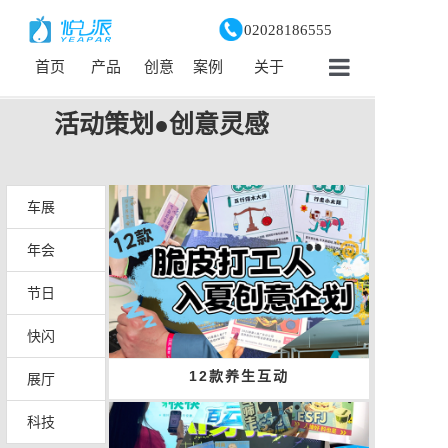
02028186555
首页
产品
创意
案例
关于
首页
活动策划●创意灵感
产品
创意
车展
案例
年会
动态
节日
快闪
关于
12款养生互动
展厅
科技