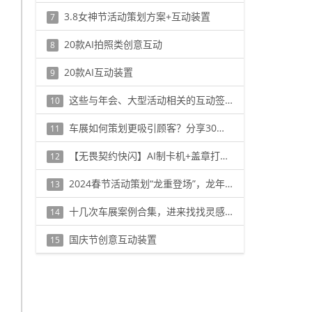
3.8女神节活动策划方案+互动装置
7
20款AI拍照类创意互动
8
20款AI互动装置
9
这些与年会、大型活动相关的互动签到方式，一定要看看！
10
车展如何策划更吸引顾客？分享30个吸引人气的互动装置
11
【无畏契约快闪】AI制卡机+盖章打卡+极速反应灯
12
2024春节活动策划“龙重登场”，龙年创意互动装置抢先看！
13
十几次车展案例合集，进来找找灵感！
14
国庆节创意互动装置
15