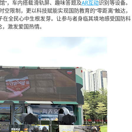
AR互动
馆"，车内搭载滑轨屏、趣味答题及
识别等设备。
教时空限制，更以科技赋能实现国防教育的"零距离"触达，
子在全民心中生根发芽。让参与者身临其境地感受国防科
念，激发爱国热情。