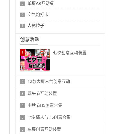
单屏AR互动桌
5
空气炮打卡
6
人影粒子
7
创意活动
1
七夕创意互动装置
12款大屏人气创意互动
2
端午节互动装置
3
中秋节H5创意合集
4
七夕情人节H5创意合集
5
车展创意互动装置
6