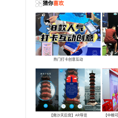
猜你
喜欢
热门打卡创意互动
【南沙天后宫】AR导览
【中粮