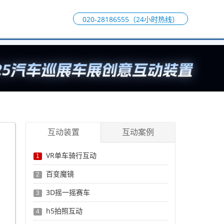
020-28186555（24小时热线）
互动装置
互动案例
VR单车骑行互动
1
百变魔镜
2
3D摇一摇赛车
3
h5拍照互动
4