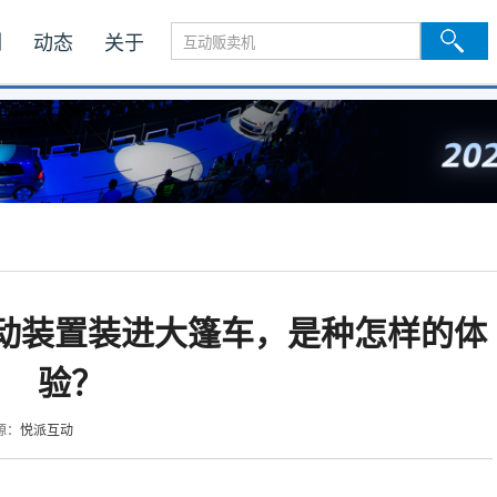
例
动态
关于
动装置装进大篷车，是种怎样的体
验？
悦派互动
源：