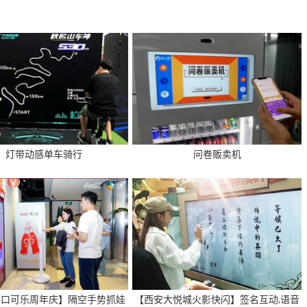
灯带动感单车骑行
问卷贩卖机
可口可乐周年庆】隔空手势抓娃
【西安大悦城火影快闪】签名互动,语音