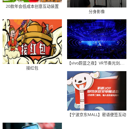
20款年会低成本创意互动装置
分身影像
【vivo蔚蓝之夜】VR节奏光剑,热成像拍照,烟花弹幕
接红包
【宁波京东MALL】密语便签互动