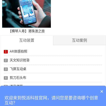
【横琴人寿】港珠澳之旅
互动装置
互动案例
AR体感拍照
1
天文知识抢答
2
飞屏互动桌
3
剪刀石头布
4
语音便签
5
×
太空探险
6
欢迎来到悦派科技官网，请问您是要咨询哪个创意
互动？
h5拍照互动
7