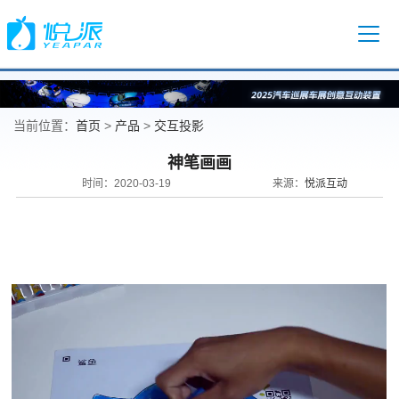
首页
产品
交互投影
当前位置：
>
>
神笔画画
悦派互动
时间：2020-03-19
来源：