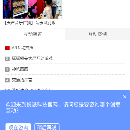
【天津音乐广播】音乐识别贩卖机
互动装置
互动案例
AR互动拍照
1
摇摇领先大屏互动游戏
2
神笔画画
3
交通指挥官
4
滑板冲浪（网络安全）
5
×
投影沙盘
6
欢迎来到悦派科技官网，请问您是要咨询哪个创意
互动？
冒险酷跑
7
现在咨询
稍后再说
悦派科技
互动装置
创意活动
互动案例
公司简介